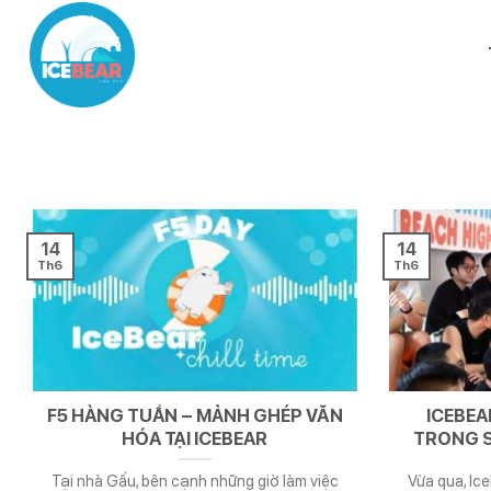
Chuyển
đến
nội
dung
14
14
Th6
Th6
F5 HÀNG TUẦN – MẢNH GHÉP VĂN
ICEBEA
HÓA TẠI ICEBEAR
TRONG S
Tại nhà Gấu, bên cạnh những giờ làm việc
Vừa qua, Ic