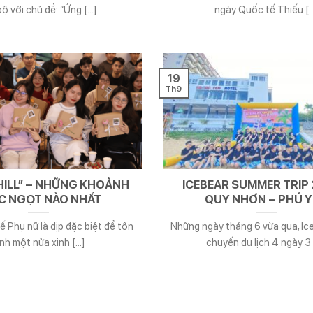
bộ với chủ đề: “Ứng [...]
ngày Quốc tế Thiếu [..
19
Th9
HILL” – NHỮNG KHOẢNH
ICEBEAR SUMMER TRIP 
C NGỌT NÀO NHẤT
QUY NHƠN – PHÚ 
 Phụ nữ là dịp đặc biệt để tôn
Những ngày tháng 6 vừa qua, Ic
inh một nửa xinh [...]
chuyến du lịch 4 ngày 3 [