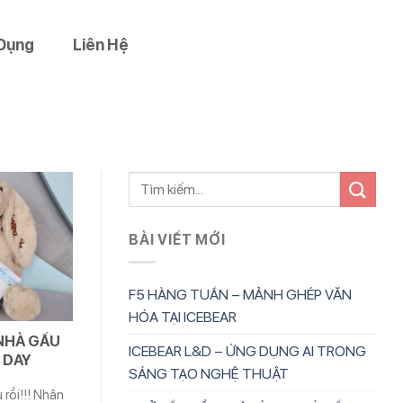
Dụng
Liên Hệ
BÀI VIẾT MỚI
F5 HÀNG TUẦN – MẢNH GHÉP VĂN
HÓA TẠI ICEBEAR
 NHÀ GẤU
ICEBEAR L&D – ỨNG DỤNG AI TRONG
 DAY
SÁNG TẠO NGHỆ THUẬT
 rồi!!! Nhân