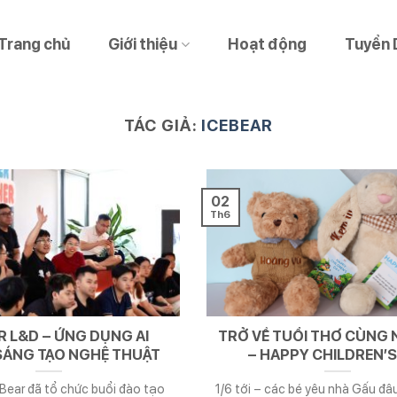
Trang chủ
Giới thiệu
Hoạt động
Tuyển 
TÁC GIẢ:
ICEBEAR
02
Th6
R L&D – ỨNG DỤNG AI
TRỞ VỀ TUỔI THƠ CÙNG
ÁNG TẠO NGHỆ THUẬT
– HAPPY CHILDREN’S
eBear đã tổ chức buổi đào tạo
1/6 tới – các bé yêu nhà Gấu đâu