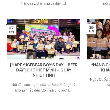
hăng say, chỉn chu và đầy [...]
nội 
09
07
Th3
Th4
[HAPPY ICEBEAR BOY’S DAY – BEER
“NÀNG C
ĐÂY] CHƠI HẾT MÌNH – QUẨY
KHẮ
NHIỆT TÌNH
Ngày Quốc tế
Nói đến sức mạnh của IceBear, không thể
v
không nhắc đến “đội hình chủ lực” [...]