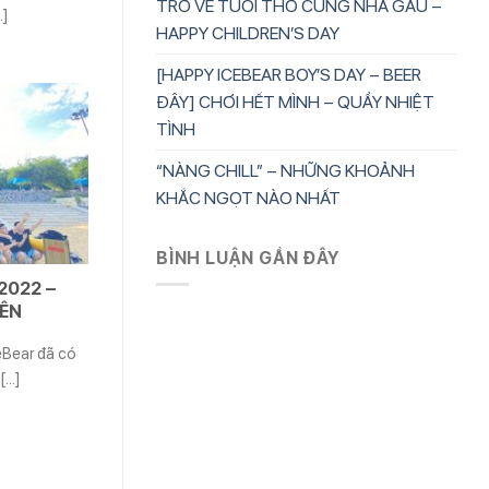
TRỞ VỀ TUỔI THƠ CÙNG NHÀ GẤU –
.]
HAPPY CHILDREN’S DAY
[HAPPY ICEBEAR BOY’S DAY – BEER
ĐÂY] CHƠI HẾT MÌNH – QUẨY NHIỆT
TÌNH
“NÀNG CHILL” – NHỮNG KHOẢNH
KHẮC NGỌT NÀO NHẤT
BÌNH LUẬN GẦN ĐÂY
2022 –
YÊN
eBear đã có
...]