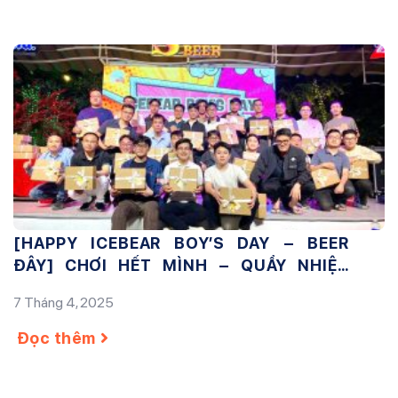
[HAPPY ICEBEAR BOY’S DAY – BEER
ĐÂY] CHƠI HẾT MÌNH – QUẨY NHIỆT
TÌNH
7 Tháng 4, 2025
Đọc thêm