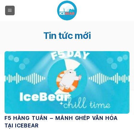
Chuyển
đến
nội
dung
Tin tức mới
F5 HÀNG TUẦN – MẢNH GHÉP VĂN HÓA
TẠI ICEBEAR