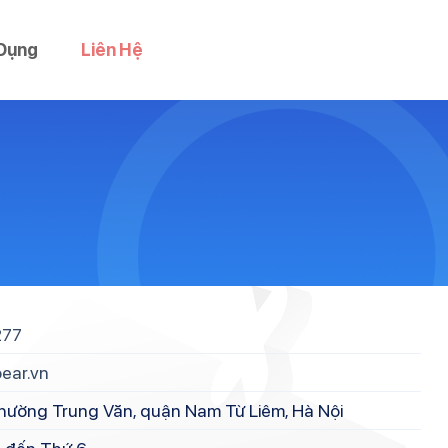
Dụng
Liên Hệ
277
ear.vn
 phường Trung Văn, quận Nam Từ Liêm, Hà Nội