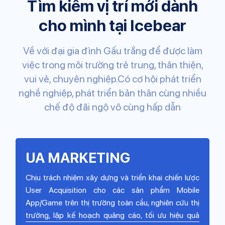
Tìm kiếm vị trí mới dành
cho mình tại Icebear
Về với đại gia đình Gấu trắng để được làm
việc trong môi trường trẻ trung, thân thiện,
vui vẻ, chuyên nghiệp.Có cơ hội phát triển
nghề nghiệp, phát triển bản thân cùng nhiều
chế độ đãi ngộ vô cùng hấp dẫn
ARTIST
UA M
iện các công việc liên quan đến đồ hoạ cho
Chịu trách 
Asset in-game, ảnh store, ảnh quảng cáo,
User Acqu
uảng cáo; các asset và đồ hoạ liên quan
App/Game tr
trường, lậ