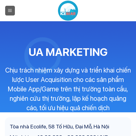
Chuyển
đến
nội
dung
UA MARKETING
Chịu trách nhiệm xây dựng và triển khai chiến
lược User Acquisition cho các sản phẩm
Mobile App/Game trên thị trường toàn cầu,
nghiên cứu thị trường, lập kế hoạch quảng
cáo, tối ưu hiệu quả chiến dịch
Tòa nhà Ecolife, 58 Tố Hữu, Đại Mỗ, Hà Nội