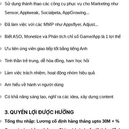
Sử dụng thành thạo các công cụ phục vụ cho Marketing như
Sensor, Apptweak, Socialpeta, AppGrowing...
Đã làm việc với các MMP như Appsflyer, Adjust...
Biết ASO, Monetize và Phân tích chỉ số Game/App là 1 lợi thế
Ưu tiên ứng viên giao tiếp tốt bằng tiếng Anh
Tinh thần trẻ trung, dễ hòa đồng, ham học hỏi
Làm việc trách nhiệm, hoạt động nhóm hiệu quả
Am hiểu về hành vi người dùng
Có khả năng sáng tạo, nghĩ ra các idea, xây dựng content
3. QUYỀN LỢI ĐƯỢC HƯỞNG
Tổng thu nhập: Lương cố định hàng tháng upto 30M + %