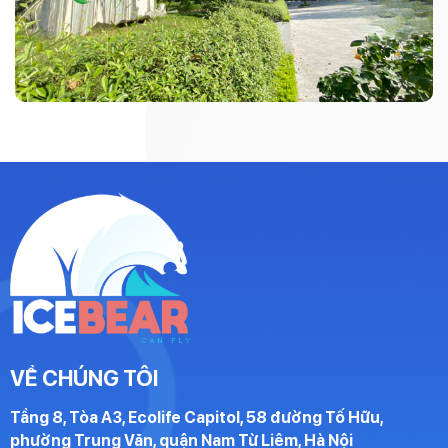
VỀ CHÚNG TÔI
Tầng 8, Tòa A3, Ecolife Capitol, 58 đường Tố Hữu,
phường Trung Văn, quận Nam Từ Liêm, Hà Nội