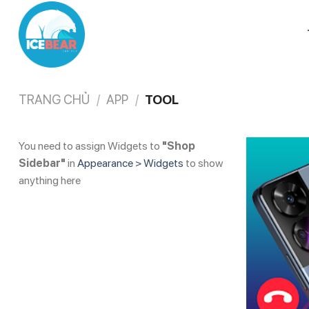
Chuyển
đến
nội
dung
TRANG CHỦ
/
APP
/
TOOL
You need to assign Widgets to
"Shop
Sidebar"
in
Appearance > Widgets
to show
anything here