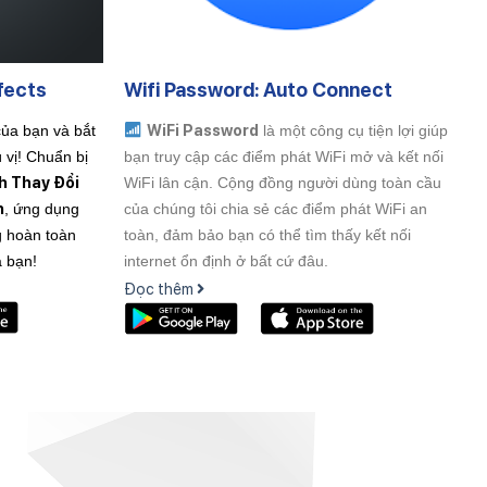
fects
Wifi Password: Auto Connect
WiFi Password
của bạn và bắt
là một công cụ tiện lợi giúp
 vị! Chuẩn bị
bạn truy cập các điểm phát WiFi mở và kết nối
h Thay Đổi
WiFi lân cận. Cộng đồng người dùng toàn cầu
h
, ứng dụng
của chúng tôi chia sẻ các điểm phát WiFi an
g hoàn toàn
toàn, đảm bảo bạn có thể tìm thấy kết nối
a bạn!
internet ổn định ở bất cứ đâu.
Đọc thêm